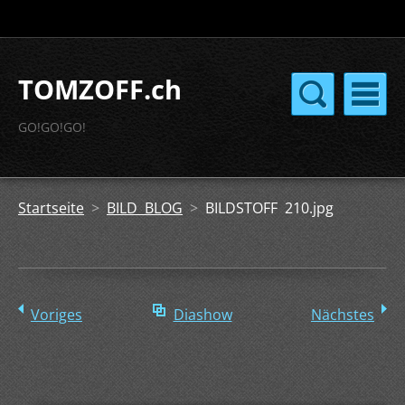
TOMZOFF.ch
GO!GO!GO!
Startseite
>
BILD BLOG
>
BILDSTOFF 210.jpg
Voriges
Diashow
Nächstes