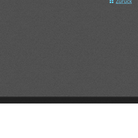
Zurück
GO!GO!GO!
Unterstützt von Webnode