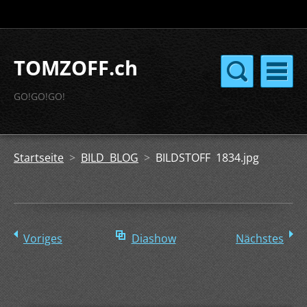
TOMZOFF.ch
GO!GO!GO!
Startseite
>
BILD BLOG
>
BILDSTOFF 1834.jpg
Voriges
Diashow
Nächstes