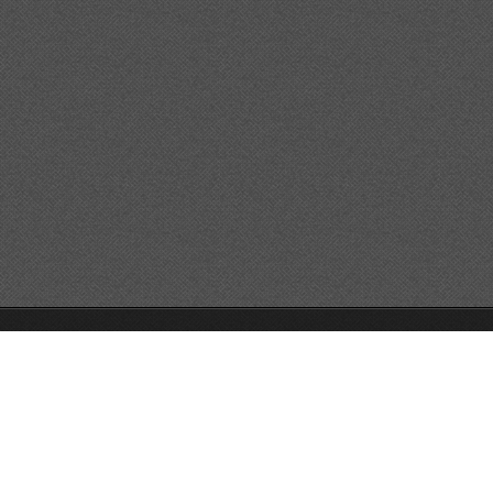
GO!GO!GO!
Unterstützt von Webnode