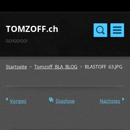
TOMZOFF.ch
GO!GO!GO!
Startseite
>
Tomzoff BLA BLOG
>
BLASTOFF 63.JPG
Voriges
Diashow
Nächstes