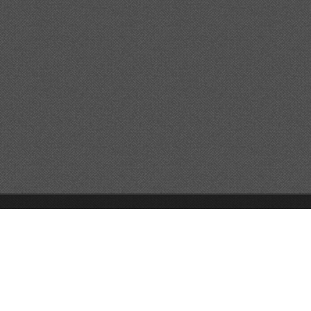
GO!GO!GO!
Unterstützt von Webnode