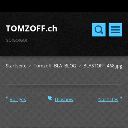
TOMZOFF.ch
GO!GO!GO!
Startseite
>
Tomzoff BLA BLOG
>
BLASTOFF 468.jpg
Voriges
Diashow
Nächstes