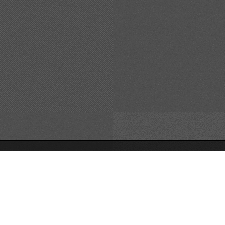
GO!GO!GO!
Unterstützt von Webnode