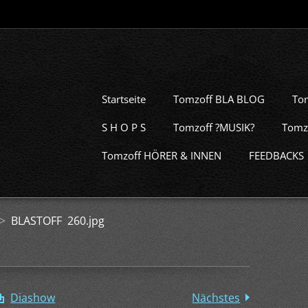
Startseite
Tomzoff BLA BLOG
To
S H O P S
Tomzoff ?MUSIK?
Tomz
Tomzoff HÖRER & INNEN
FEEDBACKS
>
BLASTOFF 260.jpg
Diashow
Nächstes