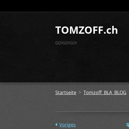
TOMZOFF.ch
GO!GO!GO!
Startseite
>
Tomzoff BLA BLOG
Voriges