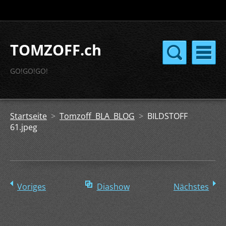
TOMZOFF.ch
GO!GO!GO!
Startseite
>
Tomzoff BLA BLOG
>
BILDSTOFF
61.jpeg
Voriges
Diashow
Nächstes