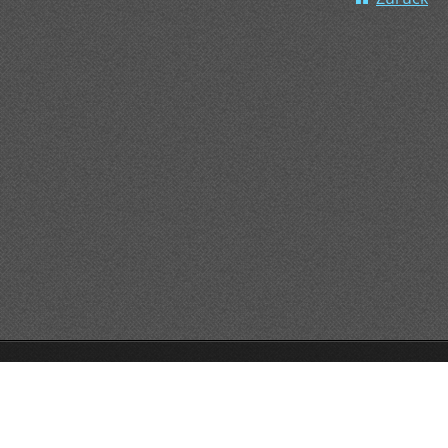
GO!GO!GO!
Unterstützt von Webnode