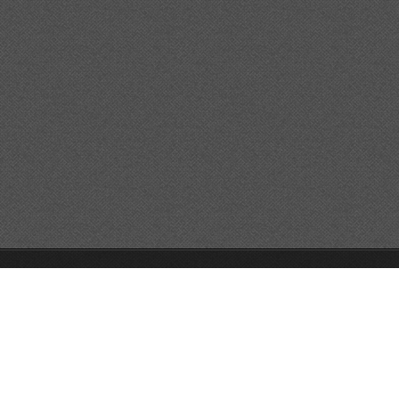
GO!GO!GO!
Unterstützt von Webnode