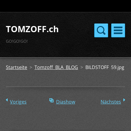
TOMZOFF.ch
GO!GO!GO!
Startseite
>
Tomzoff BLA BLOG
>
BILDSTOFF 59.jpg
Voriges
Diashow
Nächstes