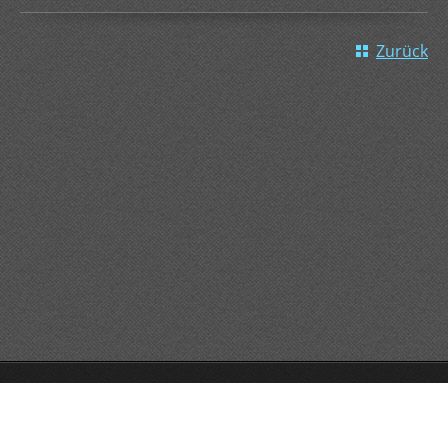
Zurück
GO!GO!GO!
Unterstützt von Webnode