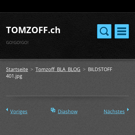
TOMZOFF.ch
GO!GO!GO!
Startseite
>
Tomzoff BLA BLOG
>
BILDSTOFF
401.jpg
Voriges
Diashow
Nächstes