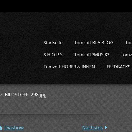
Startseite
Tomzoff BLA BLOG
To
S H O P S
Tomzoff ?MUSIK?
Tomz
Tomzoff HÖRER & INNEN
FEEDBACKS
>
BILDSTOFF 298.jpg
Diashow
Nächstes