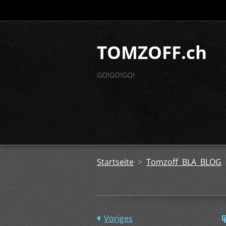
TOMZOFF.ch
GO!GO!GO!
Startseite
>
Tomzoff BLA BLOG
Voriges