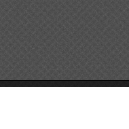
GO!GO!GO!
Unterstützt von Webnode