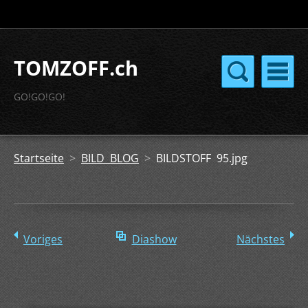
TOMZOFF.ch
GO!GO!GO!
Startseite
>
BILD BLOG
>
BILDSTOFF 95.jpg
Voriges
Diashow
Nächstes