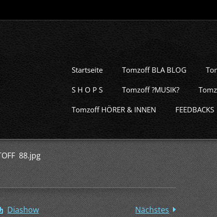
Startseite
Tomzoff BLA BLOG
To
S H O P S
Tomzoff ?MUSIK?
Tomz
Tomzoff HÖRER & INNEN
FEEDBACKS
TOFF 88.jpg
Diashow
Nächstes