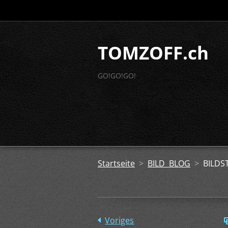
TOMZOFF.ch
GO!GO!GO!
Startseite
>
BILD BLOG
>
BILDS
Voriges