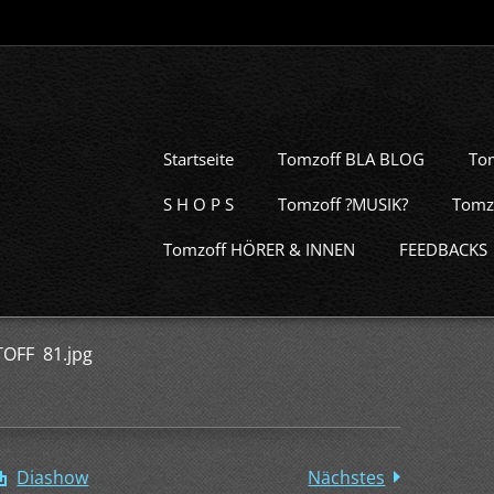
Startseite
Tomzoff BLA BLOG
To
S H O P S
Tomzoff ?MUSIK?
Tomz
Tomzoff HÖRER & INNEN
FEEDBACKS
TOFF 81.jpg
Diashow
Nächstes