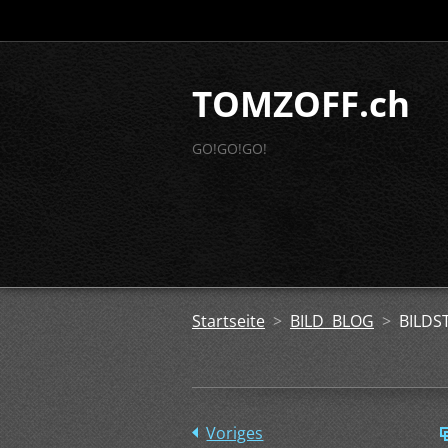
TOMZOFF.ch
GO!GO!GO!
Startseite
>
BILD BLOG
>
BILDS
Voriges