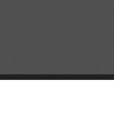
GO!GO!GO!
Unterstützt von Webnode