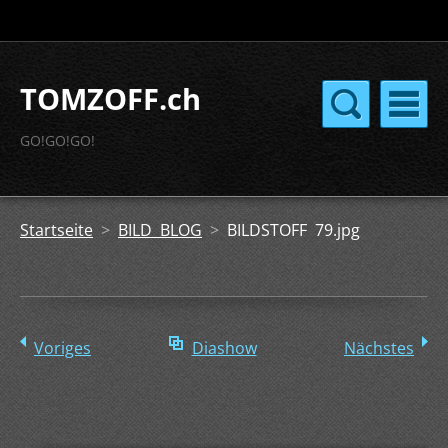
TOMZOFF.ch
GO!GO!GO!
Startseite
>
BILD BLOG
>
BILDSTOFF 79.jpg
Voriges
Diashow
Nächstes