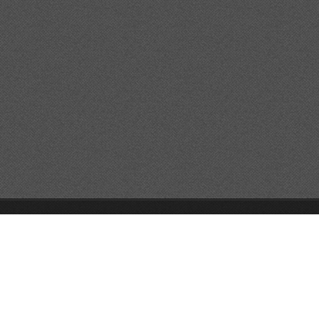
GO!GO!GO!
Unterstützt von Webnode