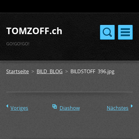
TOMZOFF.ch
GO!GO!GO!
Startseite
>
BILD BLOG
>
BILDSTOFF 396.jpg
Voriges
Diashow
Nächstes