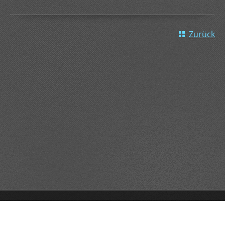
Zurück
GO!GO!GO!
Unterstützt von Webnode