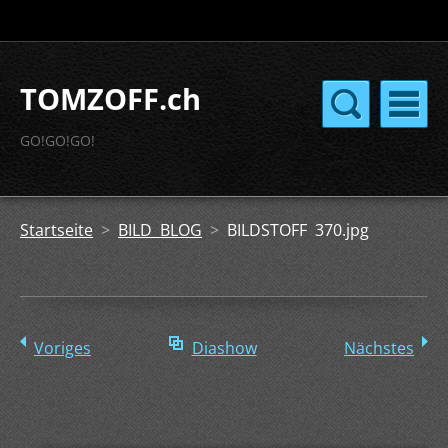
TOMZOFF.ch
GO!GO!GO!
Startseite
>
BILD BLOG
>
BILDSTOFF 370.jpg
Voriges
Diashow
Nächstes