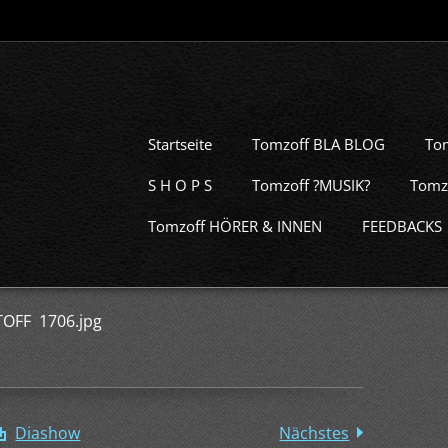
Startseite
Tomzoff BLA BLOG
To
S H O P S
Tomzoff ?MUSIK?
Tomz
Tomzoff HÖRER & INNEN
FEEDBACKS
TOFF 1706.jpg
Diashow
Nächstes