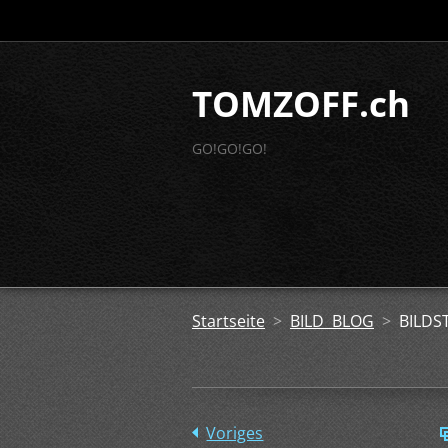
TOMZOFF.ch
GO!GO!GO!
Startseite
>
BILD BLOG
>
BILDS
Voriges