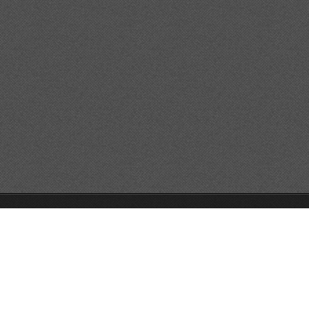
GO!GO!GO!
Unterstützt von Webnode