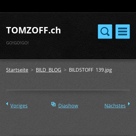
TOMZOFF.ch
GO!GO!GO!
Startseite
>
BILD BLOG
>
BILDSTOFF 139.jpg
Voriges
Diashow
Nächstes