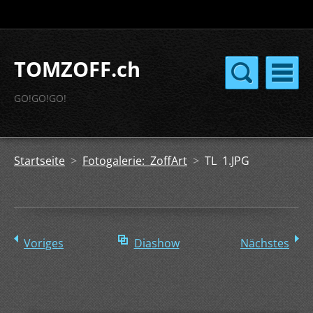
TOMZOFF.ch
GO!GO!GO!
Startseite
>
Fotogalerie: ZoffArt
>
TL 1.JPG
Voriges
Diashow
Nächstes