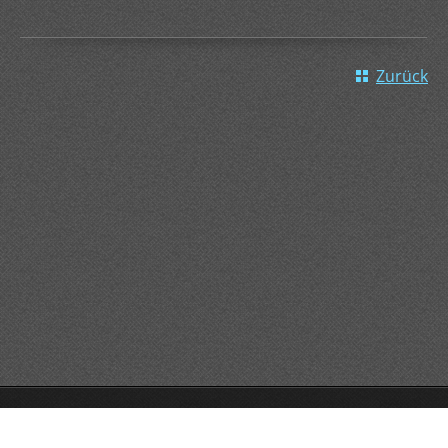
Zurück
GO!GO!GO!
Unterstützt von Webnode