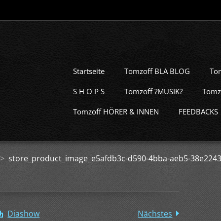
Startseite
Tomzoff BLA BLOG
To
S H O P S
Tomzoff ?MUSIK?
Tomz
Tomzoff HÖRER & INNEN
FEEDBACKS
>
store_product_image_e5afdb3c-d590-4bba-aeb5-38e2243
Diashow
Nächstes