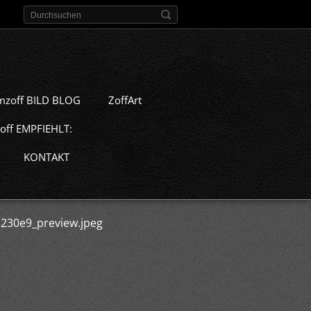
mzoff BILD BLOG
ZoffArt
off EMPFIEHLT:
KONTAKT
230e9_preview.jpeg