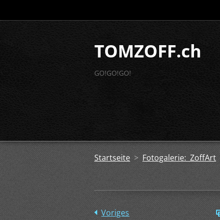
TOMZOFF.ch
GO!GO!GO!
Startseite
>
Fotogalerie: ZoffArt
Voriges