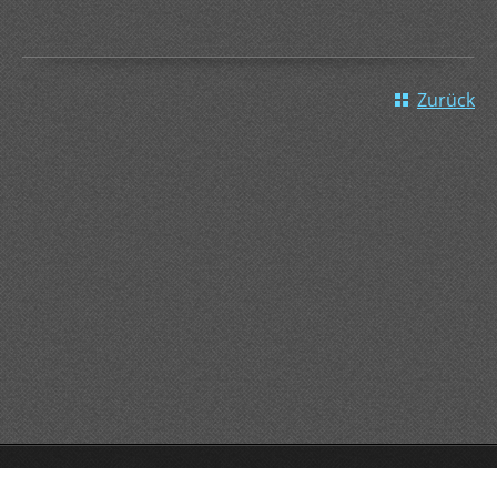
Zurück
GO!GO!GO!
Unterstützt von Webnode