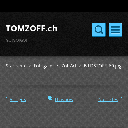
TOMZOFF.ch
GO!GO!GO!
Startseite
>
Fotogalerie: ZoffArt
>
BILDSTOFF 60.jpg
Voriges
Diashow
Nächstes