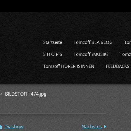
Startseite
Tomzoff BLA BLOG
To
S H O P S
Tomzoff ?MUSIK?
Tomz
Tomzoff HÖRER & INNEN
FEEDBACKS
>
BILDSTOFF 474.jpg
Diashow
Nächstes