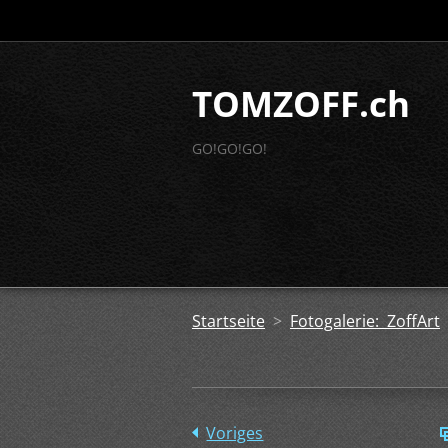
TOMZOFF.ch
GO!GO!GO!
Startseite
>
Fotogalerie: ZoffArt
Voriges