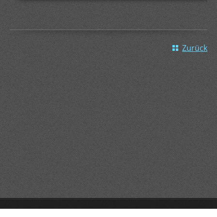
Zurück
GO!GO!GO!
Unterstützt von Webnode