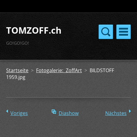
TOMZOFF.ch
GO!GO!GO!
Startseite
>
Fotogalerie: ZoffArt
>
BILDSTOFF
1959.jpg
Voriges
Diashow
Nächstes