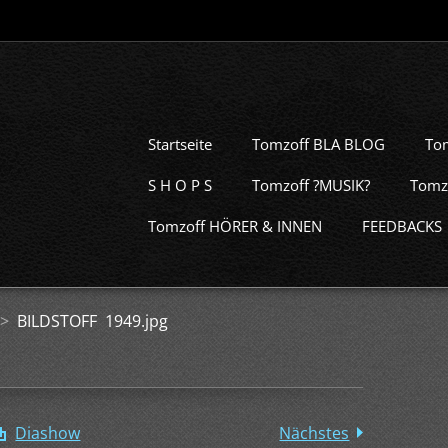
Startseite
Tomzoff BLA BLOG
To
S H O P S
Tomzoff ?MUSIK?
Tomz
Tomzoff HÖRER & INNEN
FEEDBACKS
>
BILDSTOFF 1949.jpg
Diashow
Nächstes