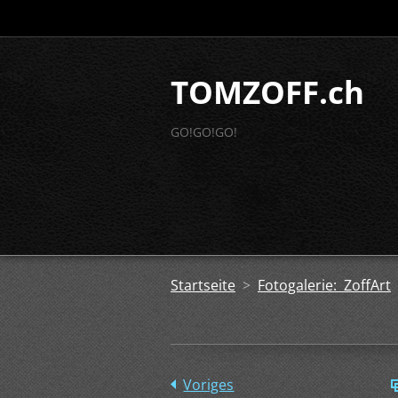
TOMZOFF.ch
GO!GO!GO!
Startseite
>
Fotogalerie: ZoffArt
Voriges