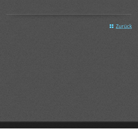
Zurück
GO!GO!GO!
Unterstützt von Webnode