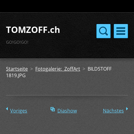
TOMZOFF.ch
GO!GO!GO!
Startseite
>
Fotogalerie: ZoffArt
>
BILDSTOFF
1819.JPG
Voriges
Diashow
Nächstes