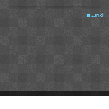
Zurück
GO!GO!GO!
Unterstützt von Webnode