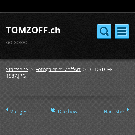
TOMZOFF.ch
GO!GO!GO!
Startseite
>
Fotogalerie: ZoffArt
>
BILDSTOFF
1587.JPG
Voriges
Diashow
Nächstes