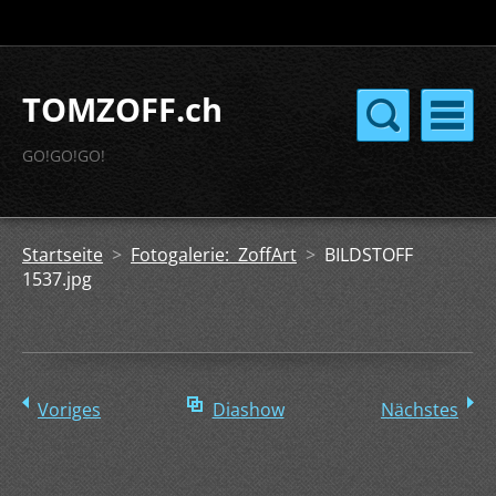
TOMZOFF.ch
GO!GO!GO!
Startseite
>
Fotogalerie: ZoffArt
>
BILDSTOFF
1537.jpg
Voriges
Diashow
Nächstes